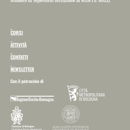
Numero di repertorio Iscrizione al RUNTS: 90021
_
CORSI
_
ATTIVITÀ
_
CONTATTI
_
NEWSLETTER
Con il patrocinio di