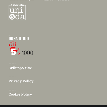
_
DONA IL TUO
-----
Sviluppo sito:
-----
Privacy Policy
-----
Cookie Policy