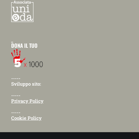
_
DONA IL TUO
-----
Sviluppo sito:
-----
Privacy Policy
-----
Cookie Policy