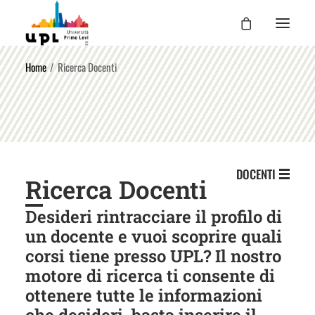
Home
Ricerca Docenti
UPL
I CORSI
LE ATTIVITÀ
I DOCENTI
DOCENTI
Ricerca Docenti
UPL PER TE
ENTRA
Desideri rintracciare il profilo di
un docente e vuoi scoprire quali
corsi tiene presso UPL? Il nostro
motore di ricerca ti consente di
ottenere tutte le informazioni