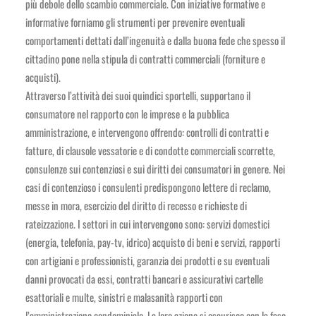
più debole dello scambio commerciale. Con iniziative formative e
informative forniamo gli strumenti per prevenire eventuali
comportamenti dettati dall’ingenuità e dalla buona fede che spesso il
cittadino pone nella stipula di contratti commerciali (forniture e
acquisti).
Attraverso l’attività dei suoi quindici sportelli, supportano il
consumatore nel rapporto con le imprese e la pubblica
amministrazione, e intervengono offrendo: controlli di contratti e
fatture, di clausole vessatorie e di condotte commerciali scorrette,
consulenze sui contenziosi e sui diritti dei consumatori in genere. Nei
casi di contenzioso i consulenti predispongono lettere di reclamo,
messe in mora, esercizio del diritto di recesso e richieste di
rateizzazione. I settori in cui intervengono sono: servizi domestici
(energia, telefonia, pay-tv, idrico) acquisto di beni e servizi, rapporti
con artigiani e professionisti, garanzia dei prodotti e su eventuali
danni provocati da essi, contratti bancari e assicurativi cartelle
esattoriali e multe, sinistri e malasanità rapporti con
l’amministrazione condominiale. La loro azione si esaurisce con la fase