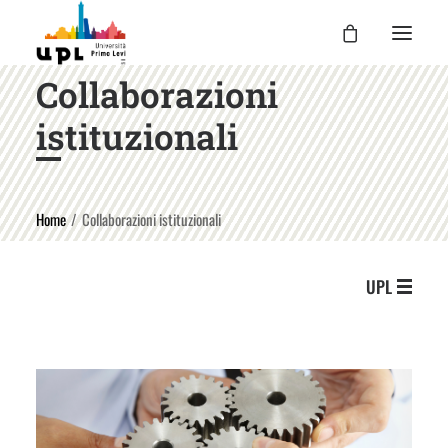
Collaborazioni
UPL
istituzionali
I CORSI
LE ATTIVITÀ
Home
Collaborazioni istituzionali
I DOCENTI
UPL PER TE
UPL
ENTRA