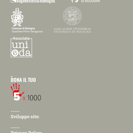
_
DONA IL TUO
-----
Sviluppo sito:
-----
Privacy Policy