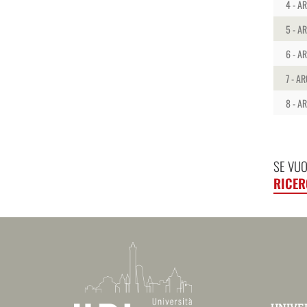
4 - A
5 - A
6 - A
7 - AR
8 - A
SE VUO
RICER