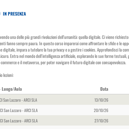
IN PRESENZA
vendo una delle più grandi rivoluzioni dell’umanità: quella digitale. Ci viene richies
ti fanno sempre paura. In questo corso imparerai come affrontare le sfide e le opport
ne digitale, impara a tutelare la tua privacy e a gestire i cookies. Approfondisci la co
icuro. Entra nel mondo dell’intelligenza artificiale, esplorando le sue forme testuali,
e-commerce e il metaverso, per poter navigare il futuro digitale con consapevolezza.
o lezioni:
 - Luogo/Aula
Data
CI San Lazzaro - ARCI SLA
13/10/26
RCI San Lazzaro - ARCI SLA
20/10/26
RCI San Lazzaro - ARCI SLA
27/10/26