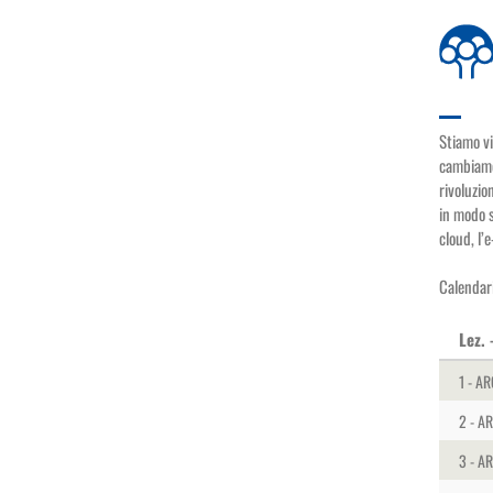
Stiamo vi
cambiamen
rivoluzio
in modo s
cloud, l’
Calendari
Lez.
1 - AR
2 - A
3 - A