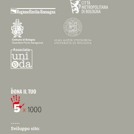
_
DONA IL TUO
-----
Sviluppo sito: