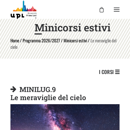
Minicorsi estivi
UPL
Home
/
Programma 2026/2027
/
Minicorsi estivi
/
Le meraviglie del
I CORSI
cielo
LE ATTIVITÀ
I DOCENTI
I CORSI
UPL PER TE
ENTRA
MINILUG.9
Le meraviglie del cielo