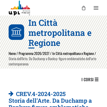
In Città
UPL
metropolitana e
I CORSI
Regione
LE ATTIVITÀ
Home
/
Programma 2026/2027
/
In Città metropolitana e Regione
/
I DOCENTI
Storia dell’Arte. Da Duchamp a Banksy: figure emblematiche dell’arte
UPL PER TE
contemporanea
ENTRA
I CORSI
CREV.4-2024-2025
Storia dell’Arte. Da Duchamp a