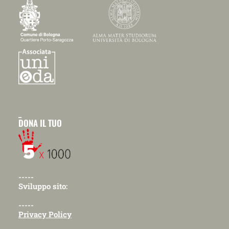
_
DONA IL TUO
-----
Sviluppo sito:
-----
Privacy Policy