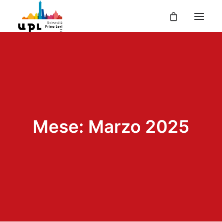
UPL
I CORSI
LE ATTIVITÀ
I DOCENTI
Mese: Marzo 2025
UPL PER TE
ENTRA