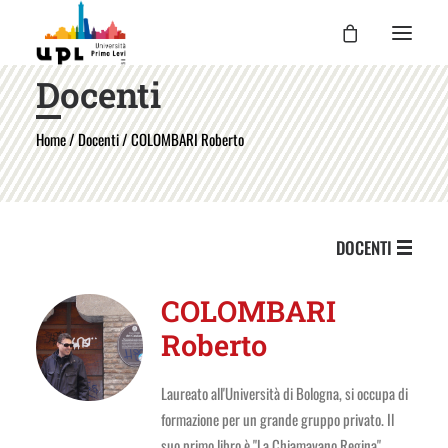
Docenti
UPL
Home
/
Docenti
/ COLOMBARI Roberto
I CORSI
LE ATTIVITÀ
I DOCENTI
DOCENTI
UPL PER TE
ENTRA
COLOMBARI
Roberto
Laureato all'Università di Bologna, si occupa di
formazione per un grande gruppo privato. Il
suo primo libro è "La Chiamavano Regina"