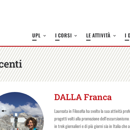
UPL
I CORSI
LE ATTIVITÀ
I 
centi
DALLA Franca
Laureata in Filosofia ha svolto la sua attività pr
progetti volti alla promozione dell’escursionismo
in trek giornalieri e di più giorni sia in Italia c