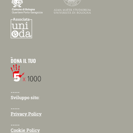
_
DONA IL TUO
-----
Sviluppo sito:
-----
Privacy Policy
-----
Cookie Policy