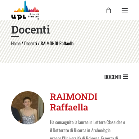
Docenti
UPL
Home
/
Docenti
/ RAIMONDI Raffaella
I CORSI
LE ATTIVITÀ
I DOCENTI
DOCENTI
UPL PER TE
ENTRA
RAIMONDI
Raffaella
Ha conseguito la laurea in Lettere Classiche e
il Dottorato di Ricerca in Archeologia
presso l’Università di Bologna. Esperta di