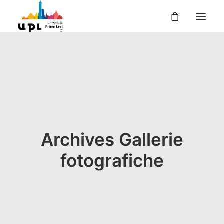
UPL
I CORSI
LE ATTIVITÀ
I DOCENTI
UPL PER TE
Archives Gallerie
ENTRA
fotografiche