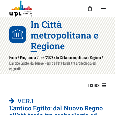
In Città
UPL
metropolitana e
I CORSI
Regione
LE ATTIVITÀ
Home
/
Programma 2026/2027
/
In Città metropolitana e Regione
/
I DOCENTI
L’antico Egitto: dal Nuovo Regno all’età tarda tra archeologia ed
UPL PER TE
epigrafia
ENTRA
I CORSI
VER.1
L’antico Egitto: dal Nuovo Regno