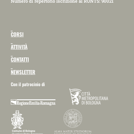
Numero di repertorio Iscrizione al RUNTS: 90021
_
CORSI
_
ATTIVITÀ
_
CONTATTI
_
NEWSLETTER
Con il patrocinio di