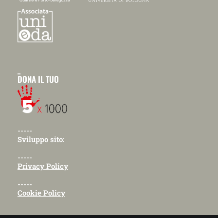
_
DONA IL TUO
-----
Sviluppo sito:
-----
Privacy Policy
-----
Cookie Policy