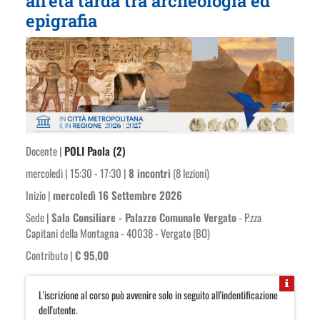
all’età tarda tra archeologia ed
epigrafia
Docente |
POLI Paola (2)
mercoledì | 15:30 - 17:30 |
8 incontri
(8 lezioni)
Inizio |
mercoledì 16 Settembre 2026
Sede |
Sala Consiliare - Palazzo Comunale Vergato
- P.zza
Capitani della Montagna - 40038 - Vergato (BO)
Contributo |
€ 95,00
L'iscrizione al corso può avvenire solo in seguito all'indentificazione
dell'utente.