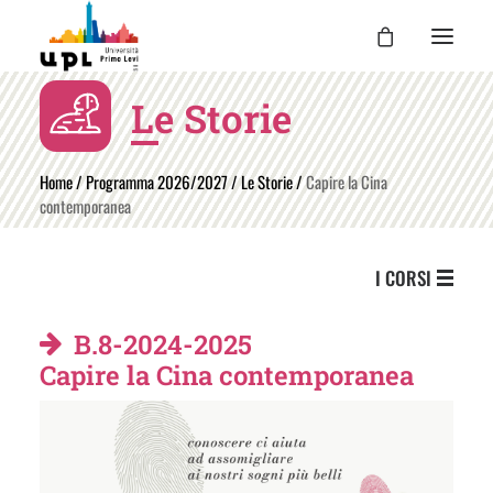
Le Storie
UPL
I CORSI
Home
/
Programma 2026/2027
/
Le Storie
/
Capire la Cina
contemporanea
LE ATTIVITÀ
I DOCENTI
I CORSI
UPL PER TE
ENTRA
B.8-2024-2025
Capire la Cina contemporanea