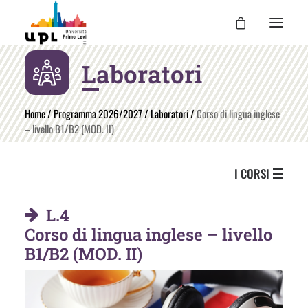
Laboratori
UPL
I CORSI
Home
/
Programma 2026/2027
/
Laboratori
/
Corso di lingua inglese
– livello B1/B2 (MOD. II)
LE ATTIVITÀ
I DOCENTI
I CORSI
UPL PER TE
ENTRA
L.4
Corso di lingua inglese – livello
B1/B2 (MOD. II)