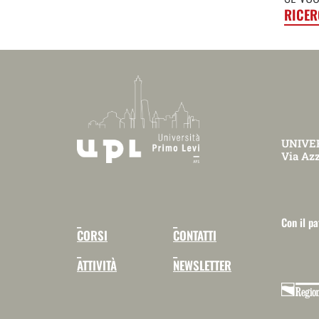
RICER
UNIVER
Via Azz
_
_
Con il pa
CORSI
CONTATTI
_
_
ATTIVITÀ
NEWSLETTER