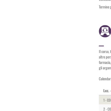
Termine 
Il corso,
altre per
farmacia,
gli argom
Calendari
Lez.
1 - C
2 - C