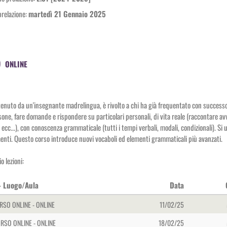
prelazione:
martedì 21 Gennaio 2025
ONLINE
 tenuto da un'insegnante madrelingua, è rivolto a chi ha già frequentato con succes
sone, fare domande e rispondere su particolari personali, di vita reale (raccontare avv
 ecc...), con conoscenza grammaticale (tutti i tempi verbali, modali, condizionali). Si
enti. Questo corso introduce nuovi vocaboli ed elementi grammaticali più avanzati.
o lezioni:
 - Luogo/Aula
Data
ORSO ONLINE - ONLINE
11/02/25
ORSO ONLINE - ONLINE
18/02/25