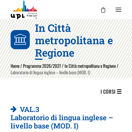
In Città
UPL
metropolitana e
I CORSI
Regione
LE ATTIVITÀ
Home
/
Programma 2026/2027
/
In Città metropolitana e Regione
/
I DOCENTI
Laboratorio di lingua inglese – livello base (MOD. I)
UPL PER TE
ENTRA
I CORSI
VAL.3
Laboratorio di lingua inglese –
livello base (MOD. I)