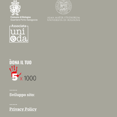
_
DONA IL TUO
-----
Sviluppo sito:
-----
Privacy Policy