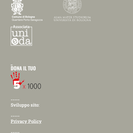
_
DONA IL TUO
-----
Sviluppo sito:
-----
Privacy Policy
-----