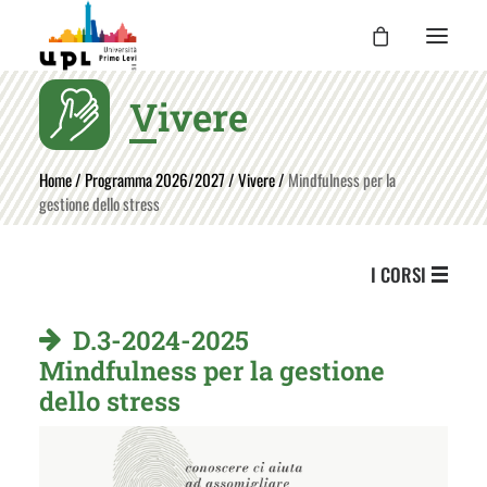
Vivere
UPL
I CORSI
Home
/
Programma 2026/2027
/
Vivere
/
Mindfulness per la
gestione dello stress
LE ATTIVITÀ
I DOCENTI
I CORSI
UPL PER TE
ENTRA
D.3-2024-2025
Mindfulness per la gestione
dello stress