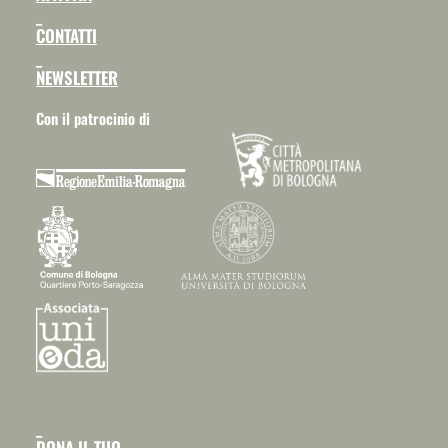
_
CONTATTI
_
NEWSLETTER
Con il patrocinio di
_
DONA IL TUO