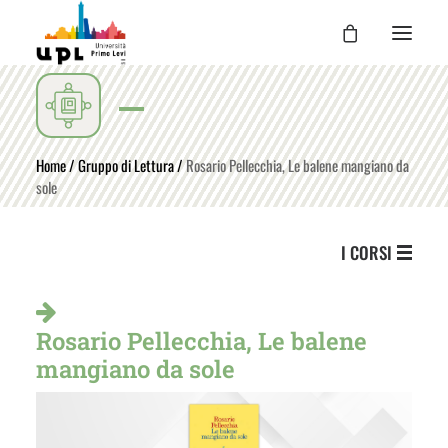
UPL
I CORSI
Home
/
Gruppo di Lettura
/
Rosario Pellecchia, Le balene mangiano da
sole
LE ATTIVITÀ
I DOCENTI
I CORSI
UPL PER TE
ENTRA
Rosario Pellecchia, Le balene
mangiano da sole