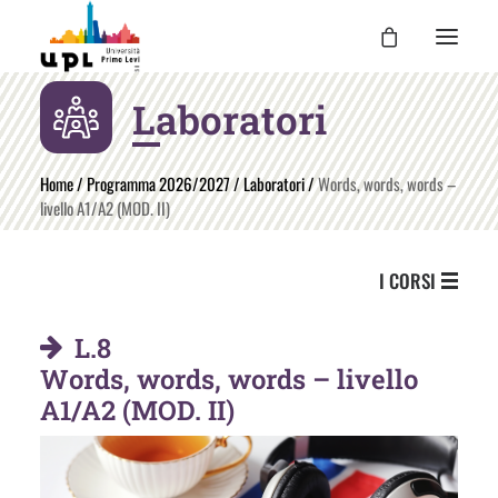
Laboratori
UPL
I CORSI
Home
/
Programma 2026/2027
/
Laboratori
/
Words, words, words –
livello A1/A2 (MOD. II)
LE ATTIVITÀ
I DOCENTI
I CORSI
UPL PER TE
ENTRA
L.8
Words, words, words – livello
A1/A2 (MOD. II)