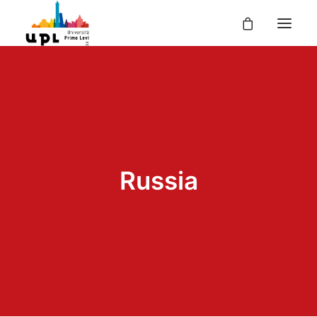
UPL
I CORSI
LE ATTIVITÀ
I DOCENTI
Russia
UPL PER TE
ENTRA