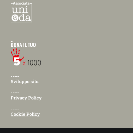
_
DONA IL TUO
-----
Sviluppo sito:
-----
Privacy Policy
-----
Cookie Policy