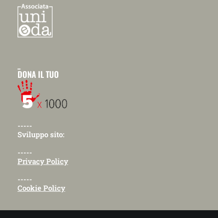
_
DONA IL TUO
-----
Sviluppo sito:
-----
Privacy Policy
-----
Cookie Policy