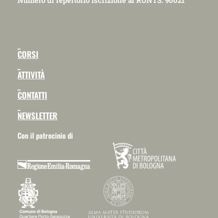
Numero di repertorio Iscrizione al RUNTS: 90021
_
CORSI
_
ATTIVITÀ
_
CONTATTI
_
NEWSLETTER
Con il patrocinio di