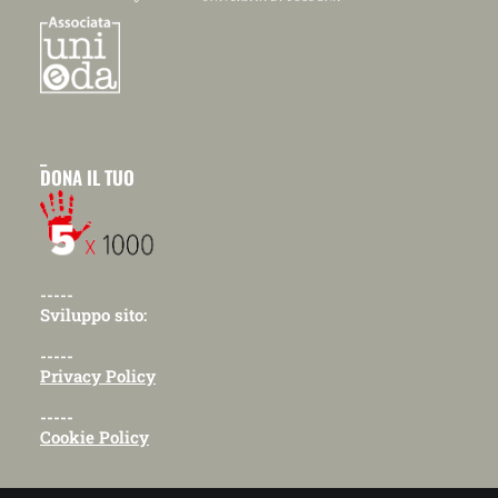
_
DONA IL TUO
-----
Sviluppo sito:
-----
Privacy Policy
-----
Cookie Policy