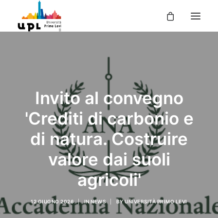
UPL
I CORSI
LE ATTIVITÀ
Invito al convegno
I DOCENTI
'Crediti di carbonio e
UPL PER TE
di natura. Costruire
ENTRA
valore dai suoli
agricoli'
12 GIUGNO 2026
|
IN
NEWS
|
BY
UNIVERSITÀ PRIMO LEVI