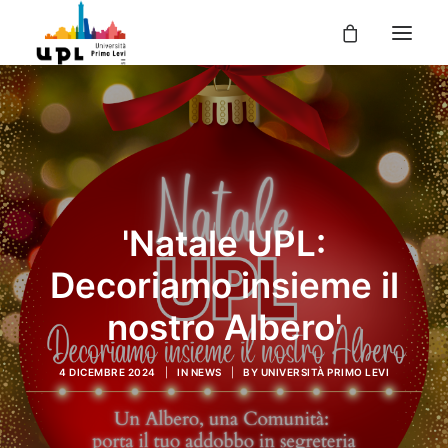
UPL
I CORSI
LE ATTIVITÀ
I DOCENTI
'Natale UPL:
UPL PER TE
Decoriamo insieme il
ENTRA
nostro Albero'
4 DICEMBRE 2024
|
IN
NEWS
|
BY
UNIVERSITÀ PRIMO LEVI