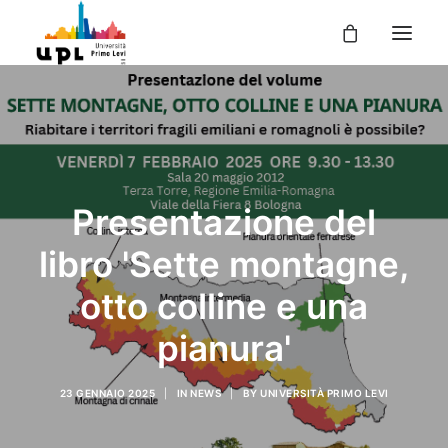
UPL
I CORSI
LE ATTIVITÀ
Presentazione del
I DOCENTI
libro 'Sette montagne,
UPL PER TE
ENTRA
otto colline e una
pianura'
23 GENNAIO 2025
|
IN
NEWS
|
BY
UNIVERSITÀ PRIMO LEVI