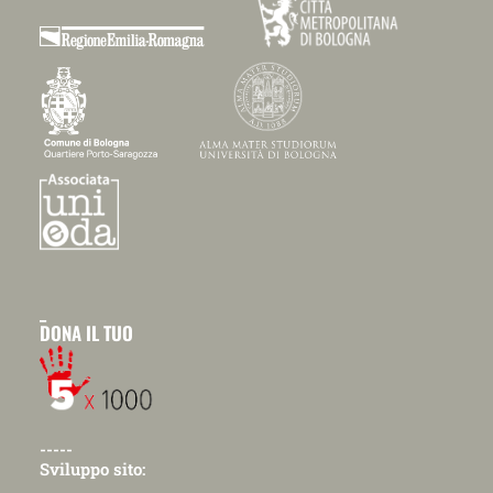
_
DONA IL TUO
-----
Sviluppo sito: