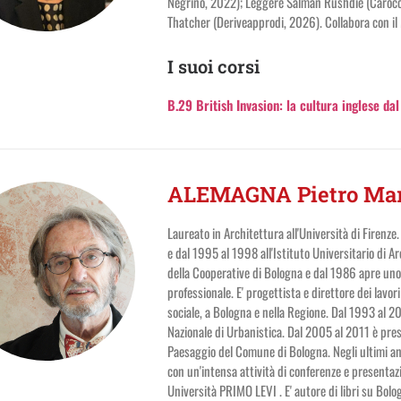
Negrino, 2022); Leggere Salman Rushdie (Carocci
Thatcher (Deriveapprodi, 2026). Collabora con il 
I suoi corsi
B.29 British Invasion: la cultura inglese da
ALEMAGNA Pietro Mar
Laureato in Architettura all'Università di Firenze.
e dal 1995 al 1998 all'Istituto Universitario di 
della Cooperative di Bologna e dal 1986 apre uno 
professionale. E' progettista e direttore dei lavori
sociale, a Bologna e nella Regione. Dal 1993 al 2
Nazionale di Urbanistica. Dal 2005 al 2011 è pres
Paesaggio del Comune di Bologna. Negli ultimi ann
con un'intensa attività di conferenze e presentaz
Università PRIMO LEVI . E' autore di libri su Bolog