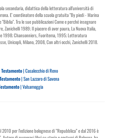
la secondaria, didattica della letteratura all'università di
rona. E' coordinatore della scuola gratuita "By piedi - Marina
e "Biblia". Tra le sue pubblicazioni Come e perché insegnare
re, Zanichelli 1989; Il piacere di aver paura, La Nuova Italia,
ice 1998; Chansonniers, Fuoritema, 1995; Letteratura
asse, Unicopli, Milano, 2008, Con altri occhi, Zanichelli 2018.
co Testamento
| Casalecchio di Reno
o Testamento
| San Lazzaro di Savena
 Testamento
| Valsamoggia
dal 2010 per l'edizione bolognese di “Repubblica” e dal 2016 è
. Autore di numerosi libri su storia e costumi di Bologna, ha