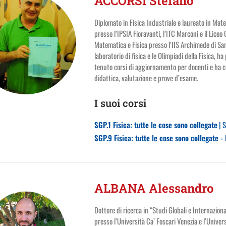
ACCORSI Stefano
Diplomato in Fisica Industriale e laureato in Mate
presso l’IPSIA Fioravanti, l’ITC Marconi e il Lice
Matematica e Fisica presso l’IIS Archimede di San
laboratorio di fisica e le Olimpiadi della Fisica, 
tenuto corsi di aggiornamento per docenti e ha co
didattica, valutazione e prove d’esame.
I suoi corsi
SGP.1 Fisica: tutte le cose sono collegate
| S
SGP.9 Fisica: tutte le cose sono collegate - 
ALBANA Alessandro
Dottore di ricerca in “Studi Globali e Internazion
presso l’Università Ca’ Foscari Venezia e l’Univers