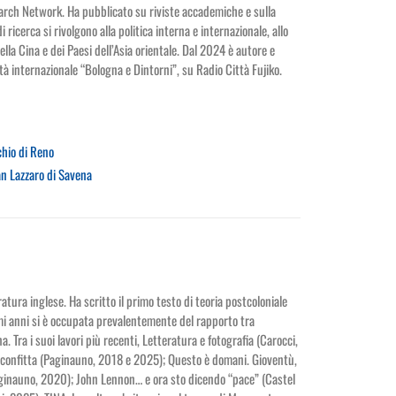
arch Network. Ha pubblicato su riviste accademiche e sulla
i ricerca si rivolgono alla politica interna e internazionale, allo
della Cina e dei Paesi dell’Asia orientale. Dal 2024 è autore e
à internazionale “Bologna e Dintorni”, su Radio Città Fujiko.
chio di Reno
an Lazzaro di Savena
atura inglese. Ha scritto il primo testo di teoria postcoloniale
timi anni si è occupata prevalentemente del rapporto tra
a. Tra i suoi lavori più recenti, Letteratura e fotografia (Carocci,
sconfitta (Paginauno, 2018 e 2025); Questo è domani. Gioventù,
ginauno, 2020); John Lennon… e ora sto dicendo “pace” (Castel