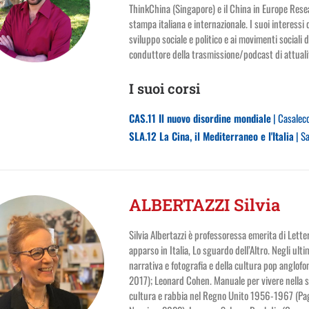
ThinkChina (Singapore) e il China in Europe Rese
stampa italiana e internazionale. I suoi interessi d
sviluppo sociale e politico e ai movimenti sociali 
conduttore della trasmissione/podcast di attualit
I suoi corsi
CAS.11 Il nuovo disordine mondiale
| Casalec
SLA.12 La Cina, il Mediterraneo e l'Italia
| S
ALBERTAZZI Silvia
Silvia Albertazzi è professoressa emerita di Letter
apparso in Italia, Lo sguardo dell’Altro. Negli ul
narrativa e fotografia e della cultura pop anglofon
2017); Leonard Cohen. Manuale per vivere nella 
cultura e rabbia nel Regno Unito 1956-1967 (Pa