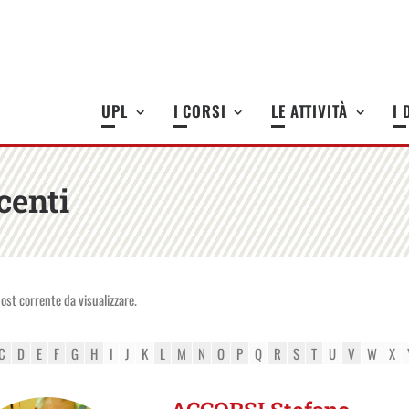
UPL
I CORSI
LE ATTIVITÀ
I 
centi
st corrente da visualizzare.
C
D
E
F
G
H
I
J
K
L
M
N
O
P
Q
R
S
T
U
V
W
X