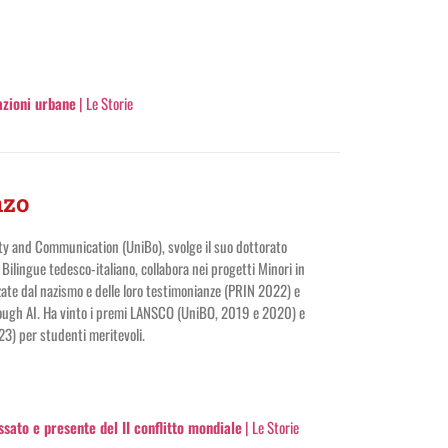
azioni urbane
| Le Storie
zo
ty and Communication (UniBo), svolge il suo dottorato
. Bilingue tedesco-italiano, collabora nei progetti Minori in
zate dal nazismo e delle loro testimonianze (PRIN 2022) e
ugh AI. Ha vinto i premi LANSCO (UniBO, 2019 e 2020) e
3) per studenti meritevoli.
ato e presente del II conflitto mondiale
| Le Storie