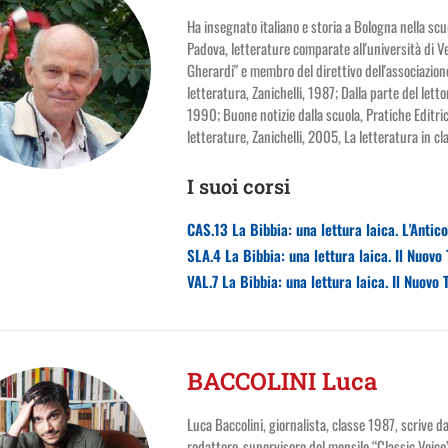
Ha insegnato italiano e storia a Bologna nella scuo
Padova, letterature comparate all'università di Ve
Gherardi" e membro del direttivo dell'associazion
letteratura, Zanichelli, 1987; Dalla parte del letto
1990; Buone notizie dalla scuola, Pratiche Editr
letterature, Zanichelli, 2005, La letteratura in cl
I suoi corsi
CAS.13 La Bibbia: una lettura laica. L'Anti
SLA.4 La Bibbia: una lettura laica. Il Nuov
VAL.7 La Bibbia: una lettura laica. Il Nuovo
BACCOLINI Luca
Luca Baccolini, giornalista, classe 1987, scrive 
redattore-supervisore del mensile “Classic Voice”