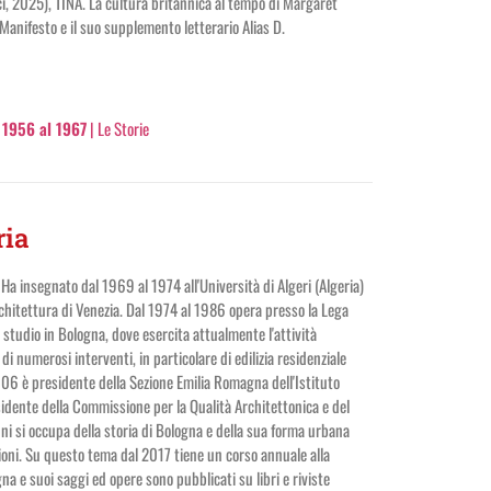
, 2025), TINA. La cultura britannica al tempo di Margaret
Manifesto e il suo supplemento letterario Alias D.
l 1956 al 1967
| Le Storie
ia
 Ha insegnato dal 1969 al 1974 all'Università di Algeri (Algeria)
Architettura di Venezia. Dal 1974 al 1986 opera presso la Lega
studio in Bologna, dove esercita attualmente l'attività
 di numerosi interventi, in particolare di edilizia residenziale
006 è presidente della Sezione Emilia Romagna dell'Istituto
idente della Commissione per la Qualità Architettonica e del
i si occupa della storia di Bologna e della sua forma urbana
ioni. Su questo tema dal 2017 tiene un corso annuale alla
na e suoi saggi ed opere sono pubblicati su libri e riviste